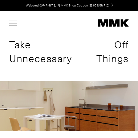
Skip
취향대로 완성하는 커스텀 아일랜드 키친, MMK The Island 출시
to
content
Take
Off
Unnecessary
Things