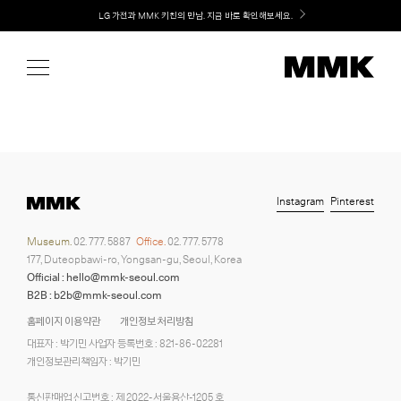
Skip
Welcome! 신규 가입 / 재로그인 시 MMK Shop Coupon (총 15만원) 쿠폰 지급
LG 가전과 MMK 키친의 만남. 지금 바로 확인해보세요.
to
content
Instagram
Pinterest
Museum.
02. 777. 5887
Office.
02. 777. 5778
177, Duteopbawi-ro, Yongsan-gu, Seoul, Korea
Official : hello@mmk-seoul.com
B2B : b2b@mmk-seoul.com
홈페이지 이용약관
개인정보 처리방침
대표자 : 박기민 사업자 등록번호 : 821-86-02281
개인정보관리책임자 : 박기민
통신판매업 신고번호 : 제 2022-서울용산-1205 호