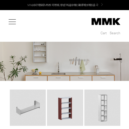
Shop
MMK의 새로운 키친 디자인, EXTRUDE 익스트루드 라인 출시
LG 가전과 MMK 키친의 만남. 지금 바로 확인해보세요.
Cart
Search
Cart
Search