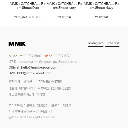
MMK x CATCHBALL Ro
MMK x CATCHBALL Ro
MMK x CATCHBALL Ro
om Shoes Duo
om Shoes Ivory
om Shoes Navy
￦ 80,750
￦ 85,000
￦ 42,500
￦ 42,500
Instagram
Pinterest
Museum.
02. 777. 5887
Office.
02. 777. 5778
177, Duteopbawi-ro, Yongsan-gu, Seoul, Korea
Official : hello@mmk-seoul.com
B2B : b2b@mmk-seoul.com
홈페이지 이용약관
개인정보 처리방침
대표자 : 박기민 사업자 등록번호 : 821-86-02281
개인정보관리책임자 : 박기민
통신판매업 신고번호 : 제 2022-서울용산-1205 호
서울특별시 용산구 두텁바위로 177
ⓒ 2023. MMK all rights reserved