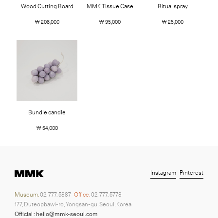
Wood Cutting Board
MMK Tissue Case
Ritual spray
￦ 208,000
￦ 95,000
￦ 25,000
Bundle candle
￦ 54,000
Instagram
Pinterest
Museum.
02. 777. 5887
Office.
02. 777. 5778
177, Duteopbawi-ro, Yongsan-gu, Seoul, Korea
Official : hello@mmk-seoul.com