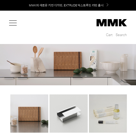
Shop
MMK의 새로운 키친 디자인, EXTRUDE 익스트루드 라인 출시
LG 가전과 MMK 키친의 만남. 지금 바로 확인해보세요.
Cart
Search
Cart
Search