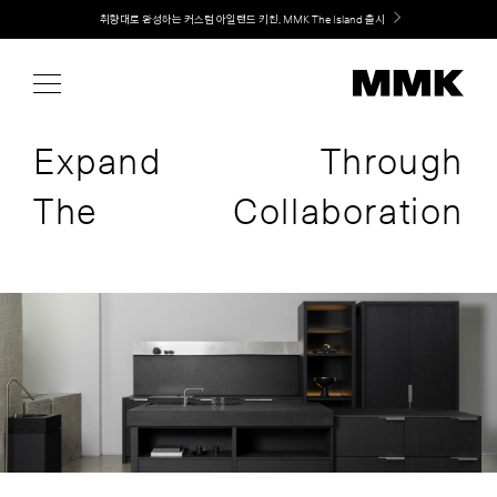
Skip
Welcome! 신규 회원가입 시 MMK Shop Coupon (총 60만원) 지급
취향대로 완성하는 커스텀 아일랜드 키친, MMK The Island 출시
to
content
Expand
Through
The
Collaboration