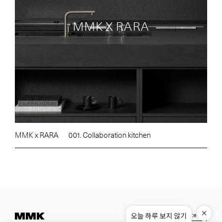
MMK X RARA
MMK x RARA
001. Collaboration kitchen
오늘 하루 보지 않기
Instagram
Pinterest