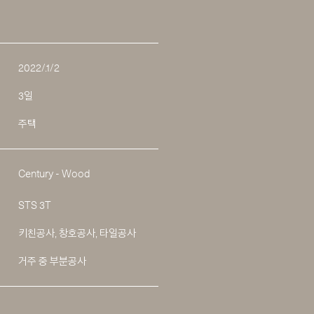
2022/.1/2
3일
주택
Century - Wood
STS 3T
키친공사, 창호공사, 타일공사
거주 중 부분공사