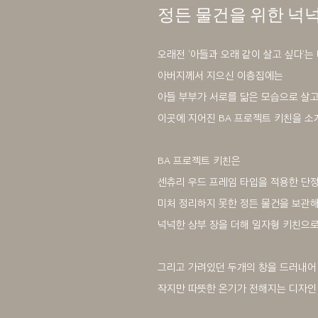
정든 물건을 위한 넉
오래전 ‘아들과 오래 같이 살고 싶다’는
아버지께서 지으신 이층집에는
아들 부부가 서로를 닮은 모습으로 살고
이곳에 지어진 BA 프로젝트 키친을 소
BA 프로젝트 키친은
센츄리 우드 프레임 타입을 적용한 단
미처 정리하지 못한 정든 물건을 보관해
넉넉한 상부 장을 더해 일자형 키친으
그리고 가려있던 두개의 창을 드러내어
작지만 따뜻한 온기가 전해지는 디자인