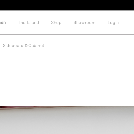
hen
The Island
Shop
Showroom
Login
Sideboard & Cabinet