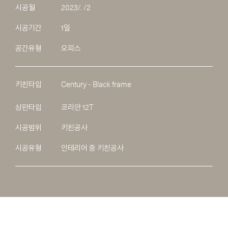
시공월
2023/. /2
시공기간
1일
공간유형
오피스
키친타입
Century - Black frame
상판타입
코리안 12T
시공범위
키친공사
시공유형
인테리어 중 키친공사