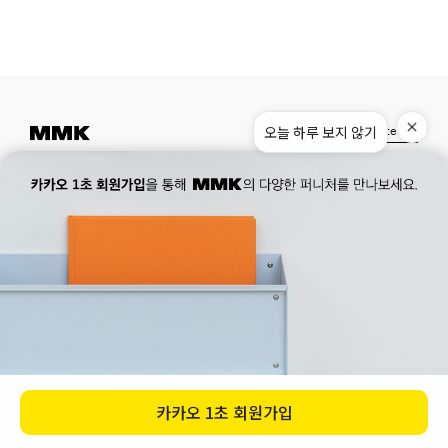
오늘 하루 보지 않기
Instagram
Pinterest
Museum.
02. 777. 5887
Office.
02. 777. 5778
177, Duteopbawi-ro, Yongsan-gu, Seoul, Korea
Official : hello@mmk-seoul.com
B2B : b2b@mmk-seoul.com
홈페이지 이용약관
개인정보 처리방침
대표자 : 박기민 사업자 등록번호 : 821-86-02281
개인정보관리책임자 : 박기민
통신판매업 신고번호 : 제 2022-서울용산-1205 호
서울특별시 용산구 두텁바위로 177
ⓒ 2023. MMK all rights reserved
카카오
1초 회원가입