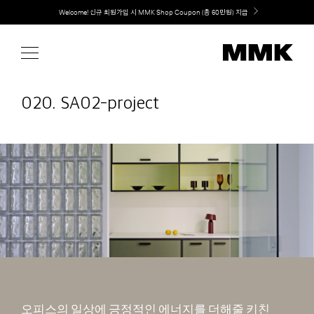
Skip
Welcome! 신규 회원가입 시 MMK Shop Coupon (총 60만원) 지급
to
content
020. SA02-project
오피스의 일상에 긍정적인 에너지를 더해줄 키친