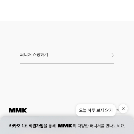
퍼니처 쇼핑하기
오늘 하루 보지 않기
Instagram
Pinterest
Museum.
02. 777. 5887
Office.
02. 777. 5778
177, Duteopbawi-ro, Yongsan-gu, Seoul, Korea