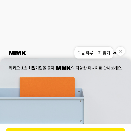
오늘 하루 보지 않기
Instagram
Pinterest
Museum.
02. 777. 5887
Office.
02. 777. 5778
177, Duteopbawi-ro, Yongsan-gu, Seoul, Korea
Official : hello@mmk-seoul.com
B2B : b2b@mmk-seoul.com
홈페이지 이용약관
개인정보 처리방침
대표자 : 박기민 사업자 등록번호 : 821-86-02281
개인정보관리책임자 : 박기민
통신판매업 신고번호 : 제 2022-서울용산-1205 호
서울특별시 용산구 두텁바위로 177
ⓒ 2023. MMK all rights reserved