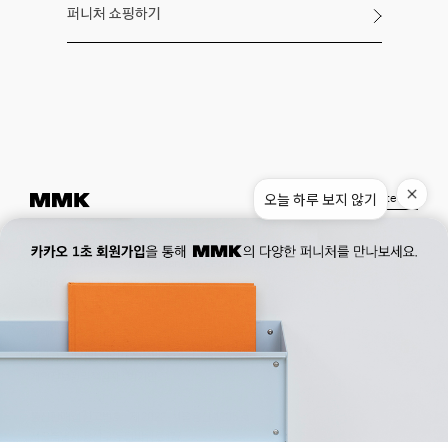
퍼니처 쇼핑하기
오늘 하루 보지 않기
Instagram
Pinterest
Museum.
02. 777. 5887
Office.
02. 777. 5778
177, Duteopbawi-ro, Yongsan-gu, Seoul, Korea
Official : hello@mmk-seoul.com
B2B : b2b@mmk-seoul.com
홈페이지 이용약관
개인정보 처리방침
대표자 : 박기민 사업자 등록번호 : 821-86-02281
개인정보관리책임자 : 박기민
통신판매업 신고번호 : 제 2022-서울용산-1205 호
서울특별시 용산구 두텁바위로 177