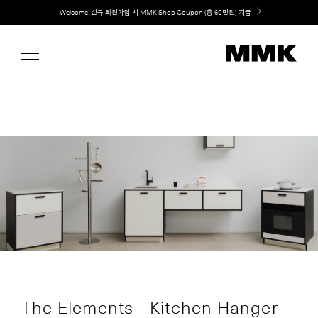
Skip
Welcome! 신규 회원가입 시 MMK Shop Coupon (총 60만원) 지급
to
content
The Elements - Kitchen Hanger