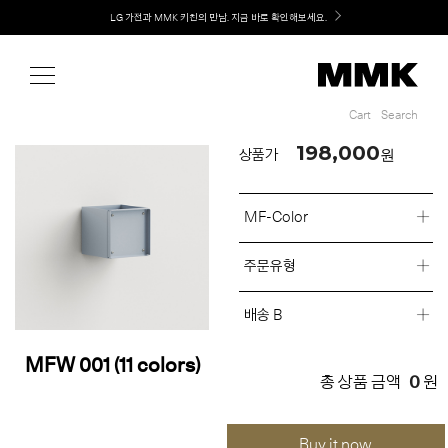
Shop
LG 가전과 MMK 키친의 만남. 지금 바로 확인해보세요.
Cart
Search
Cart
Search
198,000
원
상품가
MF-Color
주문유형
배송 B
MFW 001 (11 colors)
0
총 상품 금액
원
Buy it now