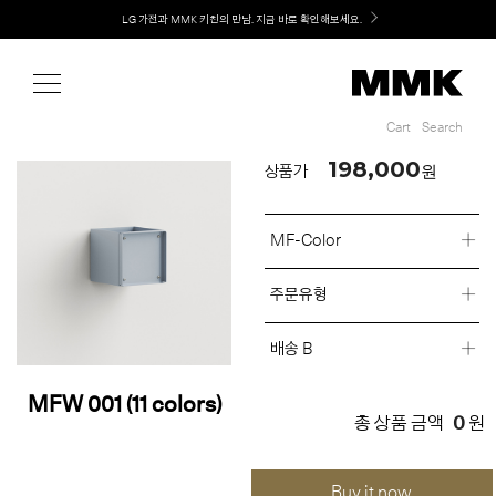
Shop
LG 가전과 MMK 키친의 만남. 지금 바로 확인해보세요.
Cart
Search
Cart
Search
198,000
원
상품가
MF-Color
주문유형
배송 B
MFW 001 (11 colors)
0
총 상품 금액
원
Buy it now