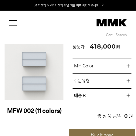
Shop
LG 가전과 MMK 키친의 만남. 지금 바로 확인해보세요.
Cart
Search
Cart
Search
418,000
원
상품가
MF-Color
주문유형
배송 B
MFW 002 (11 colors)
0
총 상품 금액
원
Buy it now