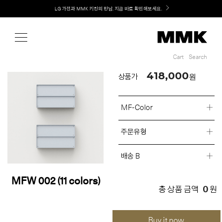
Shop
Welcome! 신규 회원가입 시 MMK Shop Coupon (총 60만원) 지급
LG 가전과 MMK 키친의 만남. 지금 바로 확인해보세요.
Cart
Search
Cart
Search
418,000
원
상품가
MF-Color
주문유형
배송 B
MFW 002 (11 colors)
0
총 상품 금액
원
Buy it now