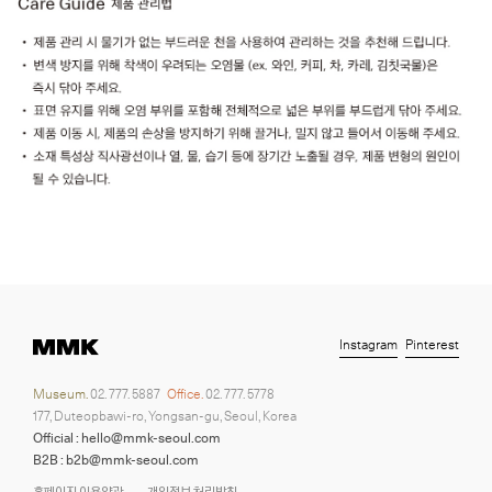
Instagram
Pinterest
Museum.
02. 777. 5887
Office.
02. 777. 5778
177, Duteopbawi-ro, Yongsan-gu, Seoul, Korea
Official : hello@mmk-seoul.com
B2B : b2b@mmk-seoul.com
홈페이지 이용약관
개인정보 처리방침