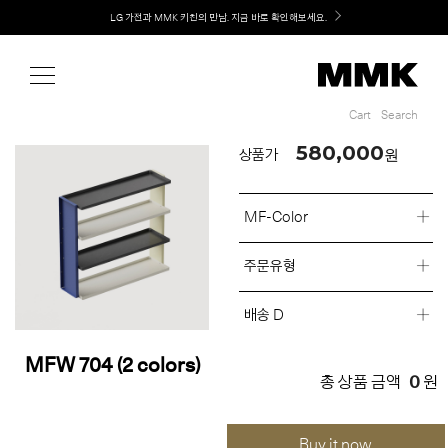
Shop
LG 가전과 MMK 키친의 만남. 지금 바로 확인해보세요.
Cart
Search
Cart
Search
580,000
원
상품가
MF-Color
주문유형
배송 D
MFW 704 (2 colors)
0
총 상품 금액
원
Buy it now