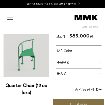
Shop
Welcome! 신규 회원가입 시 MMK Shop Coupon (총 60만원) 지급
Cart
Search
Cart
Search
583,000
원
상품가
MF-Color
주문유형
배송 C
Quarter Chair (12 co
0
총 상품 금액
원
lors)
Buy it now