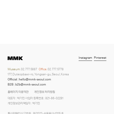
Instagram
Pinterest
Museum.
02. 777. 5887
Office.
02. 777. 5778
177, Duteopbawi-ro, Yongsan-gu, Seoul, Korea
Official : hello@mmk-seoul.com
B2B : b2b@mmk-seoul.com
홈페이지 이용약관
개인정보 처리방침
대표자 : 박기민 사업자 등록번호 : 821-86-02281
개인정보관리책임자 : 박기민
통신판매업 신고번호 : 제 2022-서울용산-1205 호