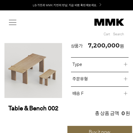
Shop
LG 가전과 MMK 키친의 만남. 지금 바로 확인해보세요.
Cart
Search
Cart
Search
7,200,000
원
상품가
Type
주문유형
배송 F
Table & Bench 002
0
총 상품 금액
원
Buy it now