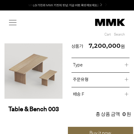
Shop
LG 가전과 MMK 키친의 만남. 지금 바로 확인해보세요.
Cart
Search
Cart
Search
7,200,000
원
상품가
Type
주문유형
배송 F
Table & Bench 003
0
총 상품 금액
원
Buy it now