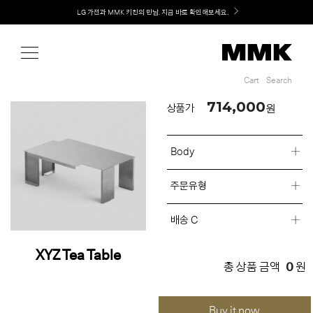
Shop
LG 가전과 MMK 키친의 만남. 지금 바로 확인해보세요.
Cart
Search
Cart
Search
714,000
원
상품가
Body
주문유형
배송 C
XYZ Tea Table
0
총 상품 금액
원
Buy it now