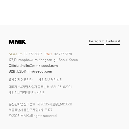
Instagram
Pinterest
Museum.
02. 777. 5887
Office.
02. 777. 5778
177, Duteopbawi-ro, Yongsan-gu, Seoul, Korea
Official : hello@mmk-seoul.com
B2B : b2b@mmk-seoul.com
홈페이지 이용약관
개인정보 처리방침
대표자 : 박기민 사업자 등록번호 : 821-86-02281
개인정보관리책임자 : 박기민
통신판매업 신고번호 : 제 2022-서울용산-1205 호
서울특별시 용산구 두텁바위로 177
ⓒ 2023. MMK all rights reserved