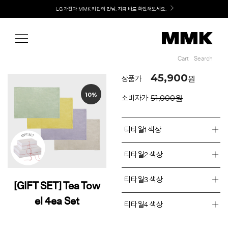
Shop
LG 가전과 MMK 키친의 만남. 지금 바로 확인해보세요.
Cart
Search
Cart
Search
45,900
원
상품가
10%
51,000원
소비자가
티타월1 색상
티타월2 색상
티타월3 색상
[GIFT SET] Tea Tow
el 4ea Set
티타월4 색상