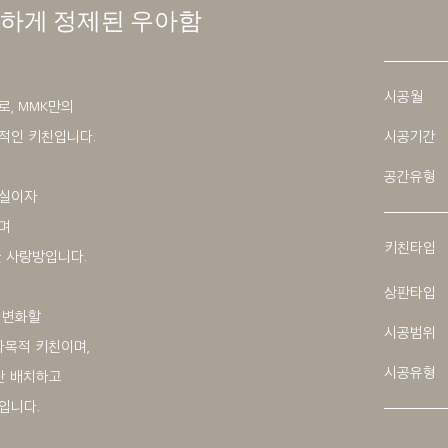
하게 정제된 우아함
시공월
, MMK만의
적인 키친입니다.
시공기간
공간유형
접실이자
며
키친타입
눌 사랑방입니다.
상판타입
 변화할
시공범위
다목적 키친이며,
시공유형
산 배치하고
입니다.