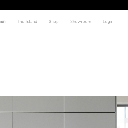
hen
The Island
Shop
Showroom
Login