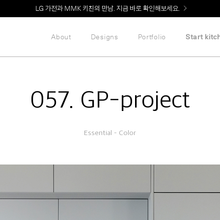
Welcome! 신규 회원가입 시 MMK Shop Coupon (총 60만원) 지급
About
Designs
Portfolio
Start kitc
057. GP-project
Essential – Color