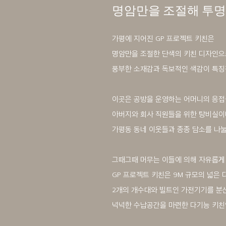
명암만을 조절해 투명
가평에 지어진 GP 프로젝트 키친은
명암만을 조절한 단색의 키친 디자인으로
풍부한 소재감과 독보적인 색감이 특징
이곳은 공방을 운영하는 어머니의 응
아버지와 회사 직원들을 위한 탕비실이
가평동 동네 이웃들과 종종 담소를 나
그때그때 머무는 이들에 의해 자유롭게
GP 프로젝트 키친은 9M 규모의 넓은 
2개의 개수대와 빌트인 가전기기를 분
넉넉한 수납공간을 마련한 다기능 키친