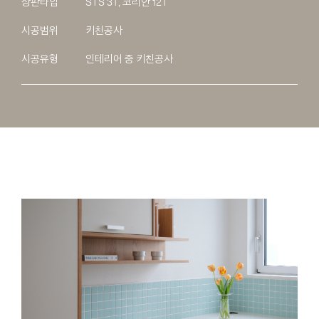
상판타입
STS 3T, 코리안 12T
시공범위
키친공사
시공유형
인테리어 중 키친공사