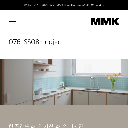
Skip
취향대로 완성하는 커스텀 아일랜드 키친, MMK The Island 출시
to
content
076. SS08-project
한 공간 속 2개의 키친, 2개의 디자인