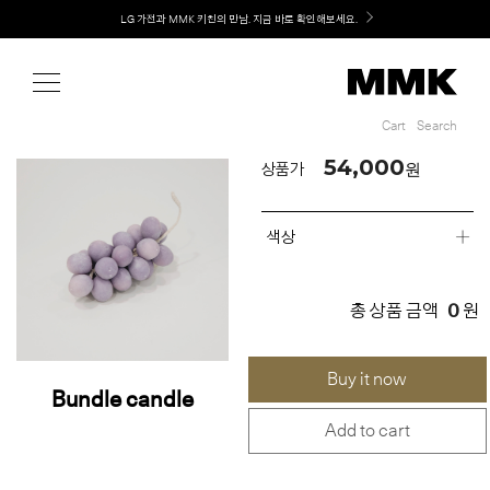
Shop
LG 가전과 MMK 키친의 만남. 지금 바로 확인해보세요.
Cart
Search
Cart
Search
54,000
원
상품가
색상
0
총 상품 금액
원
Buy it now
Bundle candle
Add to cart