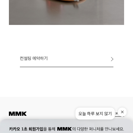
컨설팅 예약하기
오늘 하루 보지 않기
Instagram
Pinterest
Museum.
02. 777. 5887
Office.
02. 777. 5778
177, Duteopbawi-ro, Yongsan-gu, Seoul, Korea