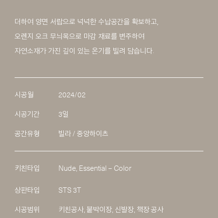
더하여 양면 서랍으로 넉넉한 수납공간을 확보하고,
오렌지 오크 무늬목으로 마감 재료를 변주하여
자연소재가 가진 깊이 있는 온기를 빌려 담습니다.
시공월
2024/02
시공기간
3일
공간유형
빌라 / 중앙하이츠
키친타입
Nude, Essential – Color
상판타입
STS 3T
시공범위
키친공사, 붙박이장, 신발장, 책장 공사