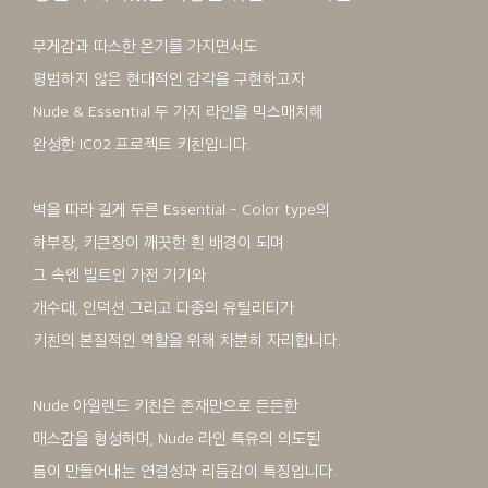
무게감과 따스한 온기를 가지면서도
평범하지 않은 현대적인 감각을 구현하고자
Nude & Essential 두 가지 라인을 믹스매치해
완성한 IC02 프로젝트 키친입니다.
벽을 따라 길게 두른 Essential - Color type의
하부장, 키큰장이 깨끗한 흰 배경이 되며
그 속엔 빌트인 가전 기기와
개수대, 인덕션 그리고 다종의 유틸리티가
키친의 본질적인 역할을 위해 차분히 자리합니다.
Nude 아일랜드 키친은 존재만으로 든든한
매스감을 형성하며, Nude 라인 특유의 의도된
틈이 만들어내는 연결성과 리듬감이 특징입니다.