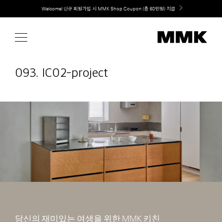
Skip
취향대로 완성하는 커스텀 아일랜드 키친, MMK The Island 출시
to
content
093. IC02-project
당신의 재미있는 여생을 위한 MMK 키친