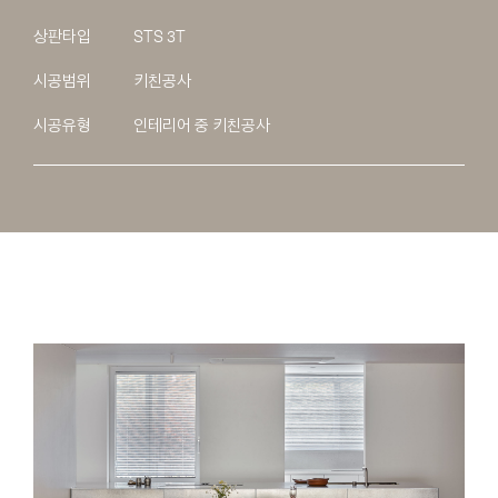
상판타입
STS 3T
시공범위
키친공사
시공유형
인테리어 중 키친공사