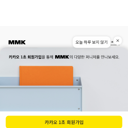
오늘 하루 보지 않기
Instagram
Pinterest
Museum.
02. 777. 5887
Office.
02. 777. 5778
177, Duteopbawi-ro, Yongsan-gu, Seoul, Korea
Official : hello@mmk-seoul.com
B2B : b2b@mmk-seoul.com
홈페이지 이용약관
개인정보 처리방침
대표자 : 박기민 사업자 등록번호 : 821-86-02281
개인정보관리책임자 : 박기민
통신판매업 신고번호 : 제 2022-서울용산-1205 호
서울특별시 용산구 두텁바위로 177
ⓒ 2023. MMK all rights reserved
카카오
1초 회원가입