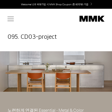
Skip
Welcome! 신규 회원가입 시 MMK Shop Coupon (총 60만원) 지급
취향대로 완성하는 커스텀 아일랜드 키친, MMK The Island 출시
to
content
095. CD03-project
노련하게 연결된 Essential - Metal & Color