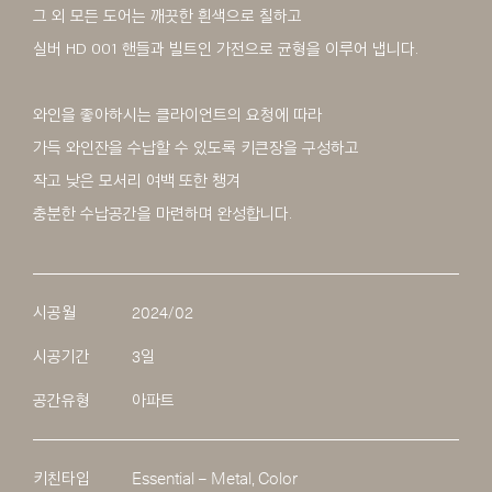
그 외 모든 도어는 깨끗한 흰색으로 칠하고
실버 HD 001 핸들과 빌트인 가전으로 균형을 이루어 냅니다.
와인을 좋아하시는 클라이언트의 요청에 따라
가득 와인잔을 수납할 수 있도록 키큰장을 구성하고
작고 낮은 모서리 여백 또한 챙겨
충분한 수납공간을 마련하며 완성합니다.
시공월
2024/02
시공기간
3일
공간유형
아파트
키친타입
Essential – Metal, Color