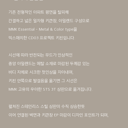
기존 전형적인 아파트 평면을 탈피해
간결하고 넓은 일자형 키큰장, 아일랜드 구성으로
MMK Essential - Metal & Color type을
믹스매치한 CD03 프로젝트 키친입니다.
시선에 따라 반전되는 무드가 인상적인
중앙 아일랜드는 메탈 소재로 마감된 두께감 있는
바디 자체로 시크한 첫인상을 자아내며,
키친 안쪽으로 발걸음을 옮기면 그 시선은
MMK 고유의 우아한 STS 3T 상판으로 옮겨집니다.
펼쳐진 스테인리스 스틸 상판이 수직 상승한듯
이어 연결된 벽면과 키큰장 EP 마감이 디자인 포인트가 되며,