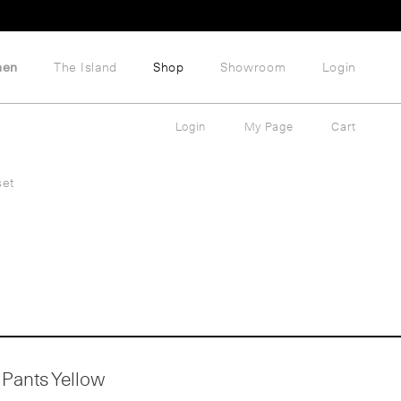
hen
The Island
Shop
Showroom
Login
Login
My Page
Cart
set
Pants Yellow