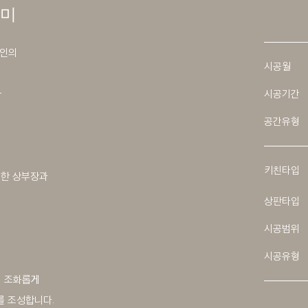
대미
라인의
시공월
나
시공기간
공간유형
키친타입
랫한 상부장과
상판타입
시공범위
시공유형
이 조화롭게
 조성합니다.