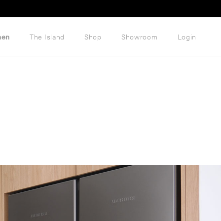
hen
The Island
Shop
Showroom
Login