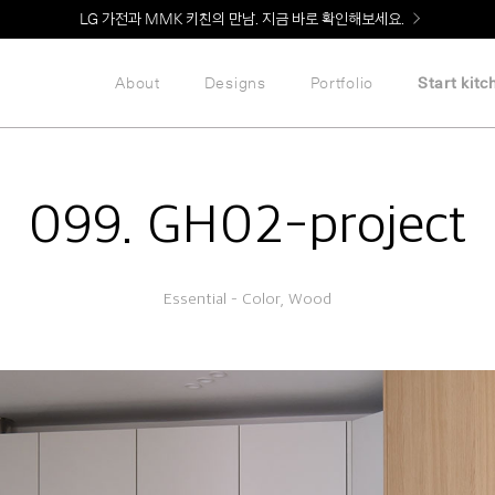
Welcome! 신규 회원가입 시 MMK Shop Coupon (총 60만원) 지급
About
Designs
Portfolio
Start kitc
099. GH02-project
Essential – Color, Wood