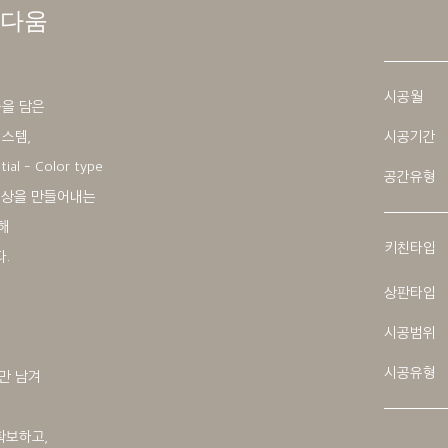
름다움
시공월
습을 담은
스템,
시공기간
 - Color type
공간유형
인상을 만들어내는
해
키친타입
.
상판타입
시공범위
시공유형
만 남겨
.
확보하고,