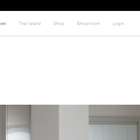
hen
The Island
Shop
Showroom
Login