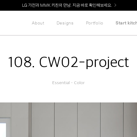
Welcome! 신규 회원가입 시 MMK Shop Coupon (총 60만원) 지급
About
Designs
Portfolio
Start kitc
108. CW02-project
Essential – Color