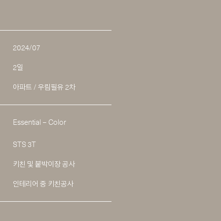
2024/07
2일
아파트 / 우림필유 2차
Essential – Color
STS 3T
키친 및 붙박이장 공사
인테리어 중 키친공사