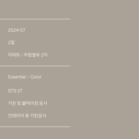
2024/07
2일
아파트 / 우림필유 2차
Essential – Color
STS 3T
키친 및 붙박이장 공사
인테리어 중 키친공사