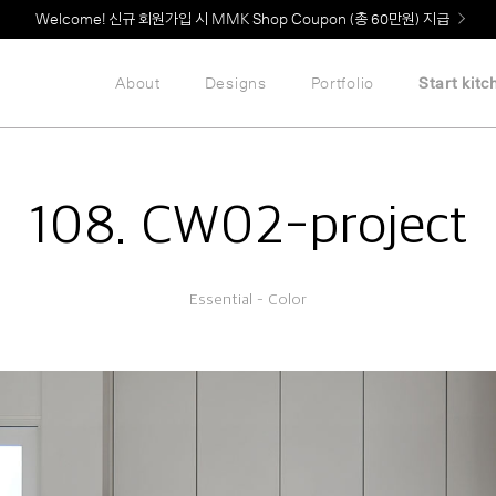
Welcome! 신규 회원가입 시 MMK Shop Coupon (총 60만원) 지급
About
Designs
Portfolio
Start kitc
108. CW02-project
Essential – Color