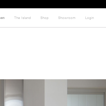
hen
The Island
Shop
Showroom
Login