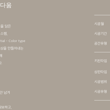
름다움
시공월
습을 담은
스템,
시공기간
 - Color type
공간유형
인상을 만들어내는
해
키친타입
.
상판타입
시공범위
시공유형
만 남겨
.
확보하고,