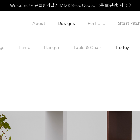
Welcome! 신규 회원가입 시 MMK Shop Coupon (총 60만원) 지급
About
Designs
Portfolio
Start kitc
age
Lamp
Hanger
Table & Chair
Trolley