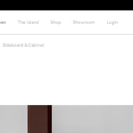
hen
The Island
Shop
Showroom
Login
Sideboard & Cabinet