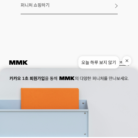
퍼니처 쇼핑하기
오늘 하루 보지 않기
Instagram
Pinterest
Museum.
02. 777. 5887
Office.
02. 777. 5778
177, Duteopbawi-ro, Yongsan-gu, Seoul, Korea
Official : hello@mmk-seoul.com
B2B : b2b@mmk-seoul.com
홈페이지 이용약관
개인정보 처리방침
대표자 : 박기민 사업자 등록번호 : 821-86-02281
개인정보관리책임자 : 박기민
통신판매업 신고번호 : 제 2022-서울용산-1205 호
서울특별시 용산구 두텁바위로 177