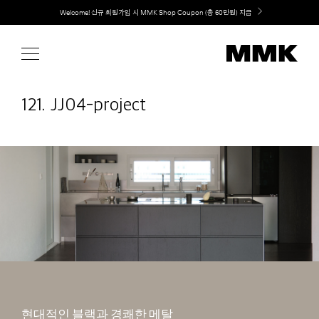
Skip
취향대로 완성하는 커스텀 아일랜드 키친, MMK The Island 출시
to
content
121. JJ04-project
현대적인 블랙과 경쾌한 메탈