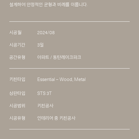
설계하여 안정적인 균형과 비례를 이룹니다.
시공월
2024/08
시공기간
3일
공간유형
아파트 / 동탄레이크파크
키친타입
Essential – Wood, Metal
상판타입
STS 3T
시공범위
키친공사
시공유형
인테리어 중 키친공사