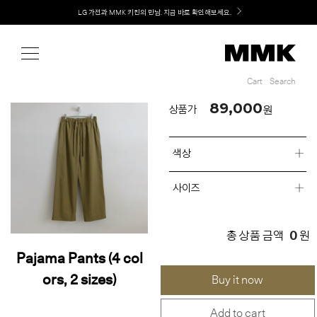
Shop
Welcome! 신규 회원가입 시 MMK Shop Coupon (총 60만원) 지급
Cart
Search
Cart
Search
89,000
원
상품가
색상
사이즈
0
총 상품 금액
원
Pajama Pants (4 col
ors, 2 sizes)
Buy it now
Add to cart