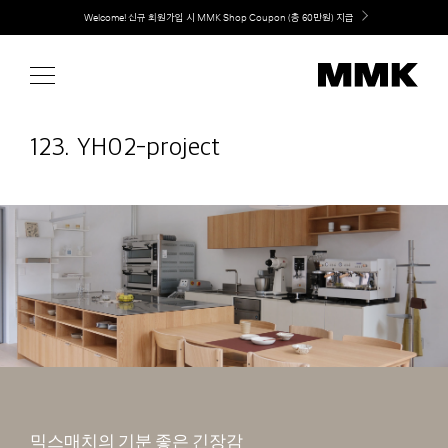
Skip
취향대로 완성하는 커스텀 아일랜드 키친, MMK The Island 출시
to
content
123. YH02-project
믹스매치의 기분 좋은 긴장감