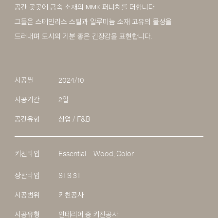
공간 곳곳에 금속 소재의 MMK 퍼니처를 더합니다.
그들은 스테인리스 스틸과 알루미늄 소재 고유의 물성을
드러내며 도시의 기분 좋은 긴장감을 표현합니다.
시공월
2024/10
시공기간
2일
공간유형
상업 / F&B
키친타입
Essential – Wood, Color
상판타입
STS 3T
시공범위
키친공사
시공유형
인테리어 중 키친공사