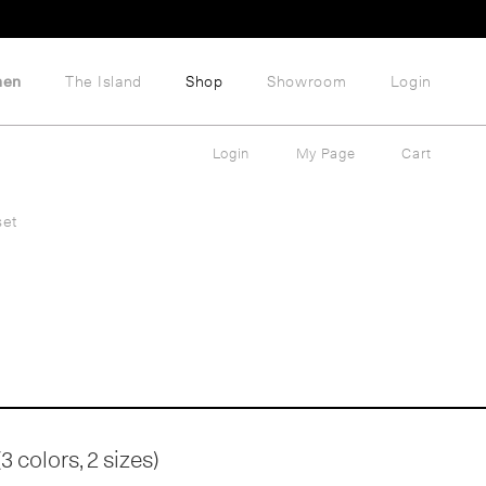
hen
The Island
Shop
Showroom
Login
Login
My Page
Cart
set
 colors, 2 sizes)