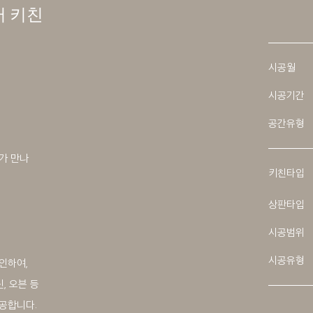
러 키친
시공월
시공기간
공간유형
가 만나
키친타입
상판타입
시공범위
시공유형
인하여,
, 오븐 등
공합니다.