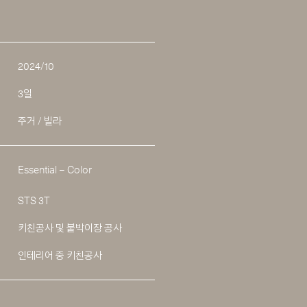
2024/10
3일
주거 / 빌라
Essential – Color
STS 3T
키친공사 및 붙박이장 공사
인테리어 중 키친공사