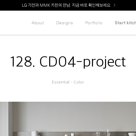
Welcome! 신규 회원가입 시 MMK Shop Coupon (총 60만원) 지급
About
Designs
Portfolio
Start kitc
128. CD04-project
Essential – Color