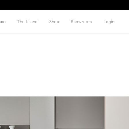
hen
The Island
Shop
Showroom
Login