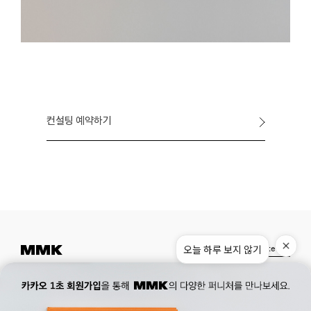
컨설팅 예약하기
Instagram
Pinterest
Museum.
02. 777. 5887
Office.
02. 777. 5778
177, Duteopbawi-ro, Yongsan-gu, Seoul, Korea
Official : hello@mmk-seoul.com