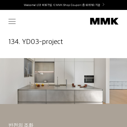
Skip
취향대로 완성하는 커스텀 아일랜드 키친, MMK The Island 출시
to
content
134. YD03-project
반전의 조화