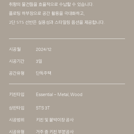
취향의 물건들을 효율적으로 수납할 수 있습니다.
플로팅 하부장으로 공간 활용을 극대화하고,
2단 STS 선반은 실용성과 스타일링 옵션을 제공합니다.
시공월
2024/12
시공기간
3일
공간유형
단독주택
키친타입
Essential – Metal, Wood
상판타입
STS 3T
시공범위
키친 및 붙박이장 공사
시공유형
거주 중 키친 부분공사