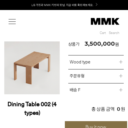
Shop
Welcome! 신규 회원가입 시 MMK Shop Coupon (총 60만원) 지급
Cart
Search
Cart
Search
3,500,000
원
상품가
Wood type
주문유형
배송 F
Dining Table 002 (4
0
총 상품 금액
원
types)
Buy it now