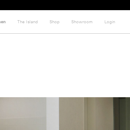
hen
The Island
Shop
Showroom
Login