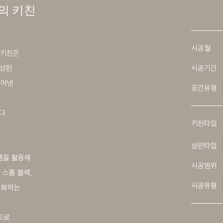
의 키친
시공월
 키친은
구성된
시공기간
덜어낸
공간유형
다.
키친타입
상판타입
스템을 활용해
시공범위
 스톰 블랙,
시공유형
변화하는
으로