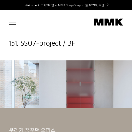
Skip
취향대로 완성하는 커스텀 아일랜드 키친, MMK The Island 출시
to
content
151. SS07-project / 3F
우리가 꿈꾸던 오피스