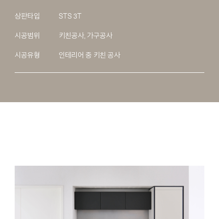
상판타입
STS 3T
시공범위
키친공사, 가구공사
시공유형
인테리어 중 키친 공사