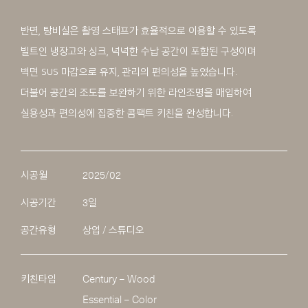
반면, 탕비실은 촬영 스태프가 효율적으로 이용할 수 있도록
빌트인 냉장고와 싱크, 넉넉한 수납 공간이 포함된 구성이며
벽면 SUS 마감으로 유지, 관리의 편의성을 높였습니다.
더불어 공간의 조도를 보완하기 위한 라인조명을 매입하여
실용성과 편의성에 집중한 콤팩트 키친을 완성합니다.
시공월
2025/02
시공기간
3일
공간유형
상업 / 스튜디오
키친타입
Century – Wood
Essential – Color