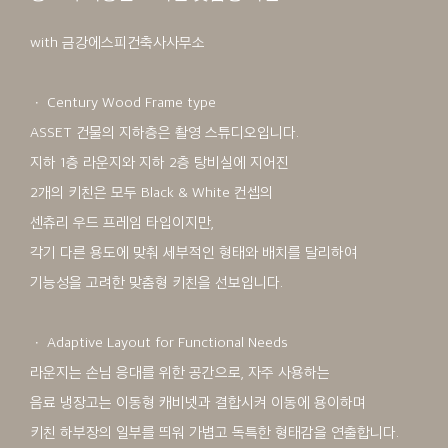
with 금강에스피건축사사무소
ㆍ Century Wood Frame type
ASSET 건물의 지하층은 촬영 스튜디오입니다.
지하 1층 라운지와 지하 2층 탕비실에 지어진
2개의 키친은 모두 Black & White 컨셉의
센츄리 우드 프레임 타입이지만,
각기 다른 용도에 맞춰 세부적인 형태와 배치를 달리하여
기능성을 고려한 맞춤형 키친을 선보입니다.
ㆍ Adaptive Layout for Functional Needs
라운지는 손님 응대를 위한 공간으로, 자주 사용하는
음료 냉장고는 이동형 캐비넷과 결합시켜 이동에 용이하며
키친 하부장의 일부를 띄워 가볍고 독특한 형태감을 연출합니다.