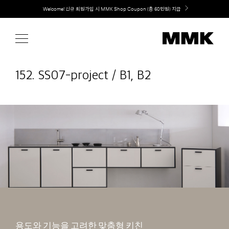
Skip
취향대로 완성하는 커스텀 아일랜드 키친, MMK The Island 출시
to
content
152. SS07-project / B1, B2
용도와 기능을 고려한 맞춤형 키친