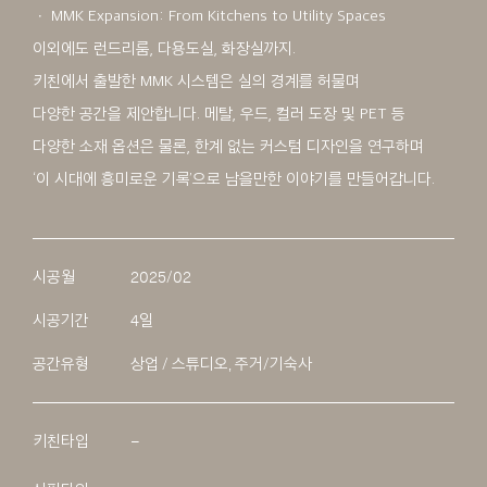
ㆍ MMK Expansion: From Kitchens to Utility Spaces
이외에도 런드리룸, 다용도실, 화장실까지.
키친에서 출발한 MMK 시스템은 실의 경계를 허물며
다양한 공간을 제안합니다. 메탈, 우드, 컬러 도장 및 PET 등
다양한 소재 옵션은 물론, 한계 없는 커스텀 디자인을 연구하며
‘이 시대에 흥미로운 기록’으로 남을만한 이야기를 만들어갑니다.
시공월
2025/02
시공기간
4일
공간유형
상업 / 스튜디오, 주거/기숙사
키친타입
–