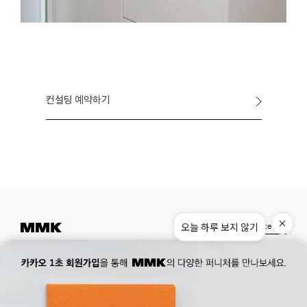
컨설팅 예약하기
오늘 하루 보지 않기
Instagram
Pinterest
Museum.
02. 777. 5887
Office.
02. 777. 5778
177, Duteopbawi-ro, Yongsan-gu, Seoul, Korea
Official : hello@mmk-seoul.com
B2B : b2b@mmk-seoul.com