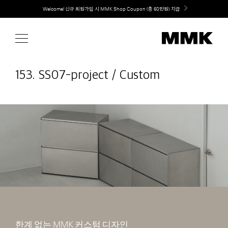
Skip
취향대로 완성하는 커스텀 아일랜드 키친, MMK The Island 출시
to
content
153. SS07-project / Custom
한계 없는 MMK 커스텀 디자인