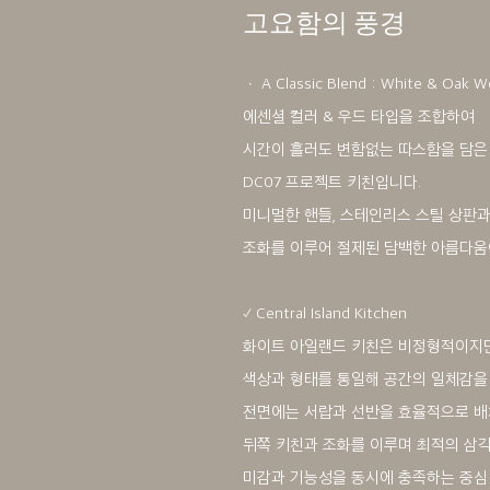
고요함의 풍경
ㆍ A Classic Blend : White & Oak 
에센셜 컬러 & 우드 타입을 조합하여
시간이 흘러도 변함없는 따스함을 담은
DC07 프로젝트 키친입니다.
미니멀한 핸들, 스테인리스 스틸 상판
조화를 이루어 절제된 담백한 아름다움
✓ Central Island Kitchen
화이트 아일랜드 키친은 비정형적이지만
색상과 형태를 통일해 공간의 일체감을
전면에는 서랍과 선반을 효율적으로 배
뒤쪽 키친과 조화를 이루며 최적의 삼
미감과 기능성을 동시에 충족하는 중심