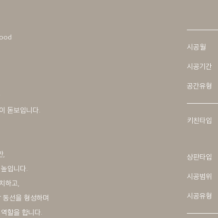
Wood
시공월
시공기간
공간유형
과
이 돋보입니다.
키친타입
,
상판타입
 높입니다.
시공범위
치하고,
시공유형
각 동선을 형성하며
 역할을 합니다.