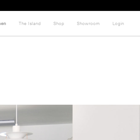
hen
The Island
Shop
Showroom
Login