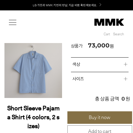
Shop
Welcome! 신규 회원가입 시 MMK Shop Coupon (총 60만원) 지급
Cart
Search
Cart
Search
73,000
원
상품가
색상
사이즈
0
총 상품 금액
원
Short Sleeve Pajam
a Shirt (4 colors, 2 s
Buy it now
izes)
Add to cart