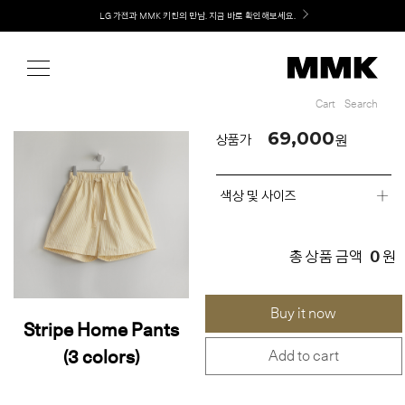
Shop
Welcome! 신규 회원가입 시 MMK Shop Coupon (총 60만원) 지급
MMK의 새로운 키친 디자인, EXTRUDE 익스트루드 라인 출시
Cart
Search
Cart
Search
69,000
원
상품가
색상 및 사이즈
0
총 상품 금액
원
Buy it now
Stripe Home Pants
(3 colors)
Add to cart