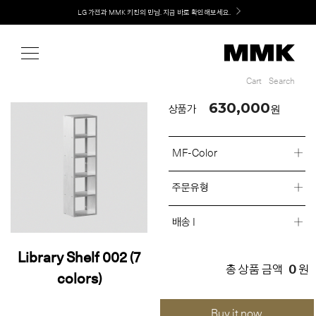
Shop
Welcome! 신규 회원가입 시 MMK Shop Coupon (총 60만원) 지급
Cart
Search
Cart
Search
630,000
원
상품가
MF-Color
주문유형
배송 I
Library Shelf 002 (7
0
총 상품 금액
원
colors)
Buy it now