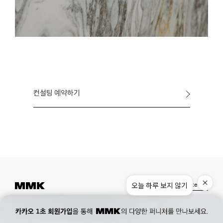
컨설팅 예약하기
Instagram
Pinterest
Museum.
02. 777. 5887
Office.
02. 777. 5778
177, Duteopbawi-ro, Yongsan-gu, Seoul, Korea