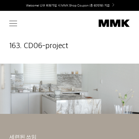
Skip
취향대로 완성하는 커스텀 아일랜드 키친, MMK The Island 출시
to
content
163. CD06-project
세련된 쓰임