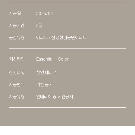
시공월
2025/04
시공기간
2일
공간유형
아파트 / 삼성청담공원아파트
키친타입
Essential – Color
상판타입
천연 대리석
시공범위
키친 공사
시공유형
인테리어 중 키친공사